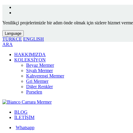
Yenilikçi projelerimizle bir adım önde olmak için sizlere hizmet vermek
Language
TÜRKÇE
ENGLISH
ARA
HAKKIMIZDA
KOLEKSİYON
Beyaz Mermer
Siyah Mermer
Kahverengi Mermer
Gri Mermer
Diğer Renkler
Porselen
BLOG
İLETİŞİM
Whatsapp