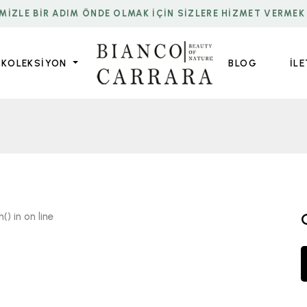
IMIZLE BIR ADIM ÖNDE OLMAK IÇIN SIZLERE HIZMET VERMEK 
KOLEKSİYON
BLOG
İL
h() in
on line
biancocarraramermer/product.php
mermer.com/t/biancocarraramermer/product.php