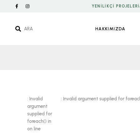
YENILIKÇI PROJELER
ARA
HAKKIMIZDA
: Invalid
: Invalid argument supplied for foreac
argument
Warning
Warning
supplied for
/home/u0202980/biancocarraramermer.com/t/
/home/u0202980/biancocarrara
foreach() in
28
12
on line