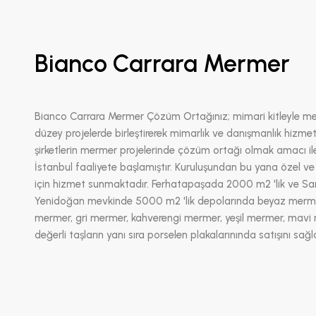
Bianco Carrara Mermer
Bianco Carrara Mermer Çözüm Ortağınız; mimari kitleyle me
düzey projelerde birleştirerek mimarlık ve danışmanlık hizmet
şirketlerin mermer projelerinde çözüm ortağı olmak amacı il
İstanbul faaliyete başlamıştır. Kuruluşundan bu yana özel ve
için hizmet sunmaktadır. Ferhatapaşada 2000 m2 'lik ve S
Yenidoğan mevkinde 5000 m2 'lik depolarında beyaz merme
mermer, gri mermer, kahverengi mermer, yeşil mermer, mavi 
değerli taşların yanı sıra porselen plakalarınında satışını sağ