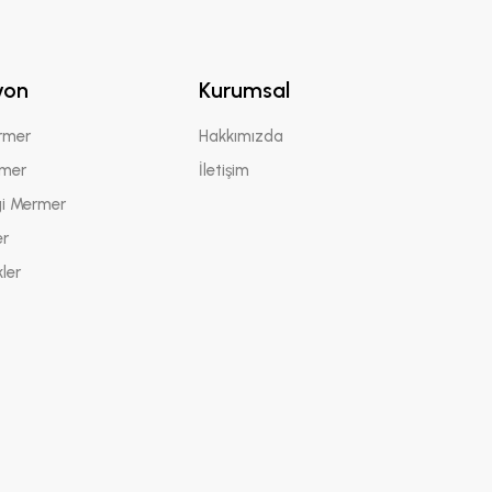
yon
Kurumsal
rmer
Hakkımızda
rmer
İletişim
gi Mermer
er
ler