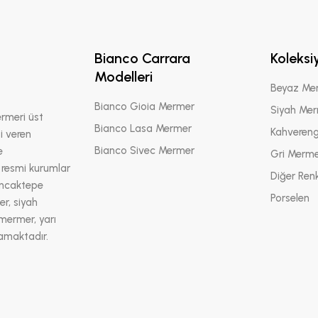
Bianco Carrara
Koleksi
Modelleri
Beyaz Me
Bianco Gioia Mermer
Siyah Me
rmeri üst
Bianco Lasa Mermer
Kahveren
i veren
Bianco Sivec Mermer
e
Gri Merm
 resmi kurumlar
Diğer Renk
ancaktepe
Porselen
r, siyah
mermer, yarı
lamaktadır.